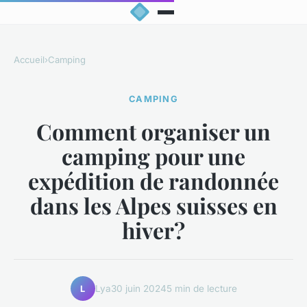
Accueil
›
Camping
CAMPING
Comment organiser un
camping pour une
expédition de randonnée
dans les Alpes suisses en
hiver?
Lya
30 juin 2024
5 min de lecture
L