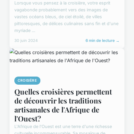
Lorsque vous pensez à la croisière, votre esprit
vagabonde probablement vers des images de
vastes océans bleus, de ciel étoilé, de villes
pittoresques, de délices culinaires sans fin et d'une
myriade ...
30 juin 2024
6 min de lecture →
CROISIÈRE
Quelles croisières permettent
de découvrir les traditions
artisanales de l'Afrique de
l'Ouest?
L'Afrique de l'Ouest est une terre d'une richesse
culturelle incommensurable. Sa mosaïque de