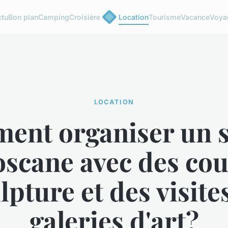
ctu
Bon plan
Camping
Croisière
Location
Tourisme
Vacance
Voya
LOCATION
ent organiser un s
oscane avec des cou
lpture et des visite
galeries d'art?