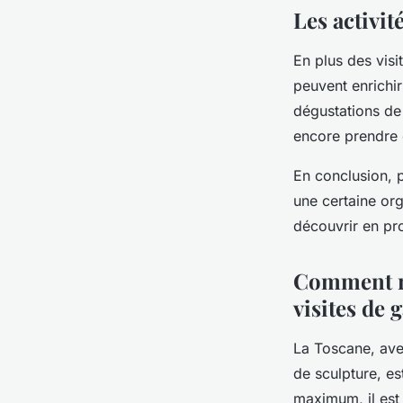
Les activi
En plus des visi
peuvent enrichi
dégustations de
encore prendre 
En conclusion, p
une certaine org
découvrir en pro
Comment ré
visites de g
La Toscane, avec
de sculpture, es
maximum, il est