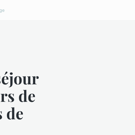
ge
éjour
rs de
s de