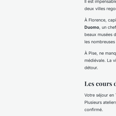
Il est impensab
deux villes rego
À Florence, capi
Duomo
, un che
beaux musées du
les nombreuses 
À Pise, ne manq
médiévale. La vi
détour.
Les cours 
Votre séjour en
Plusieurs ateli
confirmé.