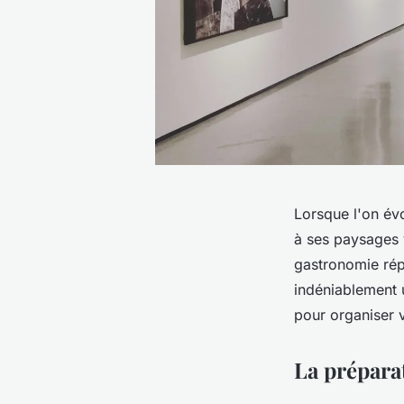
Lorsque l'on év
à ses paysages v
gastronomie répu
indéniablement 
pour organiser v
La prépara