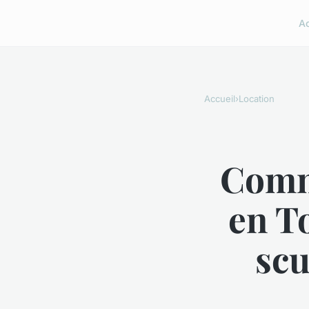
A
Accueil
›
Location
Comm
en T
scu