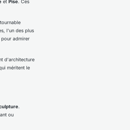
e
et
Pise
. Ces
ntournable
s, l'un des plus
e pour admirer
t d'architecture
ui méritent le
culpture
.
tant ou