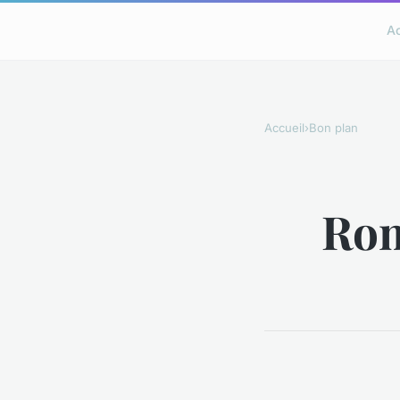
A
Accueil
›
Bon plan
Rom