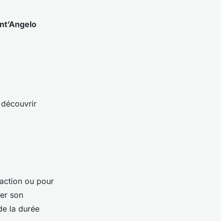
nt’Angelo
 découvrir
raction ou pour
ser son
de la durée