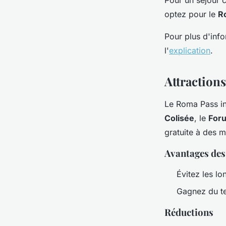
optez pour le
R
Pour plus d'inf
l'
explication
.
Attraction
Le Roma Pass i
Colisée
, le
For
gratuite à des
Avantages des 
Évitez les lo
Gagnez du t
Réductions