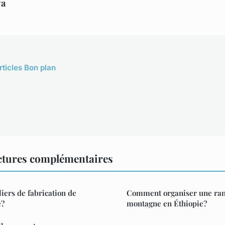
ya
rticles Bon plan
ctures complémentaires
iers de fabrication de
Comment organiser une ran
e?
montagne en Éthiopie?