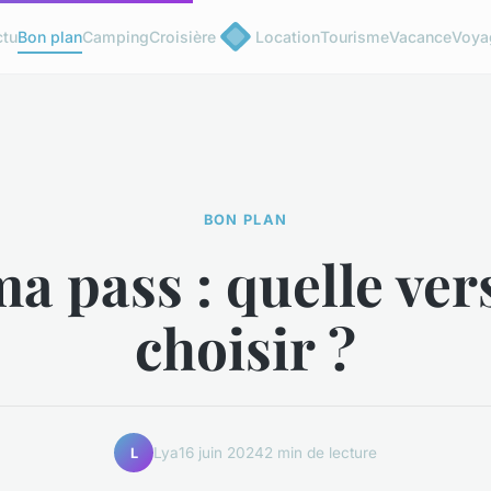
ctu
Bon plan
Camping
Croisière
Location
Tourisme
Vacance
Voya
BON PLAN
a pass : quelle ver
choisir ?
Lya
16 juin 2024
2 min de lecture
L