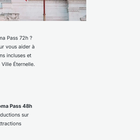
oma Pass 72h ?
ur vous aider à
ns incluses et
Ville Éternelle.
oma Pass 48h
éductions sur
ttractions