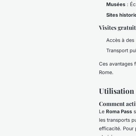
Musées
: Éc
Sites histor
Visites gratui
Accès à des
Transport pub
Ces avantages f
Rome.
Utilisatio
Comment activ
Le
Roma Pass
s
les transports p
efficacité. Pour