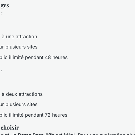
ages
:
 à une attraction
r plusieurs sites
lic illimité pendant 48 heures
:
 à deux attractions
r plusieurs sites
lic illimité pendant 72 heures
 choisir
ourt, le
Roma Pass 48h
est idéal. Pour une exploration plu