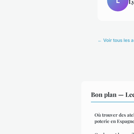
L
L
← Voir tous les a
Bon plan — Le
Où trouver des atel
poterie en Espagn